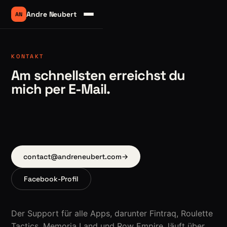
Andre Neubert
AN
KONTAKT
Am schnellsten erreichst du
mich per E-Mail.
contact@andreneubert.com
→
Facebook-Profil
Der Support für alle Apps, darunter Fintraq, Roulette
Tactics, Memoria Land und Row Empire, läuft über