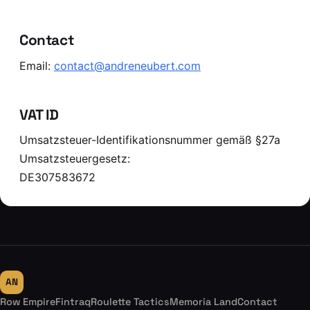
Contact
Email:
contact@andreneubert.com
VAT ID
Umsatzsteuer-Identifikationsnummer gemäß §27a
Umsatzsteuergesetz:
DE307583672
AN
Row Empire
Fintraq
Roulette Tactics
Memoria Land
Contact